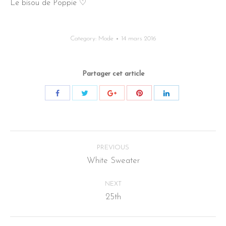
Le bisou de Poppie ♡
Category:
Mode
14 mars 2016
Partager cet article
Post
PREVIOUS
navigation
White Sweater
Previous
post:
NEXT
25th
Next
post: