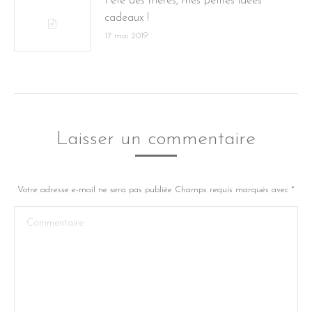
Fête des mères, mes petites idées
cadeaux !
17 mai 2019
Laisser un commentaire
Votre adresse e-mail ne sera pas publiée Champs requis marqués avec
*
Commentaire