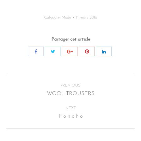
Category:
Mode
11 mars 2016
Partager cet article
Post
PREVIOUS
navigation
WOOL TROUSERS
Previous
post:
NEXT
P o n c h o
Next
post: