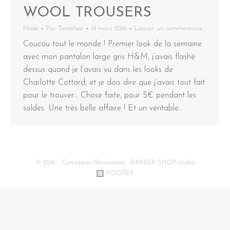
WOOL TROUSERS
Mode
Par
Timothee
14 mars 2016
Laisser un commentaire
Coucou tout le monde ! Premier look de la semaine
avec mon pantalon large gris H&M, j’avais flashé
dessus quand je l’avais vu dans les looks de
Charlotte Cottard, et je dois dire que j’avais tout fait
pour le trouver… Chose faite, pour 5€ pendant les
soldes. Une très belle affaire ! Et un véritable…
© 2016 - Conception/Réalisation :
BARBER SHOP-studio
FOOTER