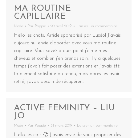
MA ROUTINE
CAPILLAIRE
Mode
Par
Poppie
20 avril 2019
Laisser un commentaire
Hello les chats, Article sponsorisé par Luxéol J’avais
aujourd’hui envie d’aborder avec vous ma routine
capillaire. Vous savez à quel point j’aime mes
cheveux et combien j’en prends soin. Il y a quelques
temps j’avais fait poser des extensions et j’avais été
totalement satisfaite du rendu, mais après les avoir
retiré, j’avais besoin de récupérer…
ACTIVE FEMINITY – LIU
JO
Mode
Par
Poppie
31 mars 2019
Laisser un commentaire
Hello les cats 🙂 J’avais envie de vous proposer des