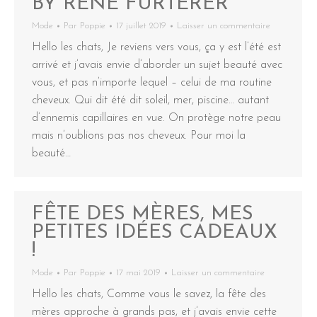
BY RENÉ FURTERER
Mode
Par
Poppie
17 juillet 2019
Laisser un commentaire
Hello les chats, Je reviens vers vous, ça y est l’été est
arrivé et j’avais envie d’aborder un sujet beauté avec
vous, et pas n’importe lequel – celui de ma routine
cheveux. Qui dit été dit soleil, mer, piscine… autant
d’ennemis capillaires en vue. On protège notre peau
mais n’oublions pas nos cheveux. Pour moi la
beauté…
FÊTE DES MÈRES, MES
PETITES IDÉES CADEAUX
!
Mode
Par
Poppie
17 mai 2019
Laisser un commentaire
Hello les chats, Comme vous le savez, la fête des
mères approche à grands pas, et j’avais envie cette