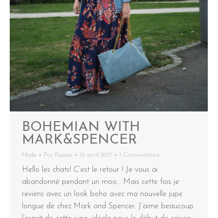
BOHEMIAN WITH
MARK&SPENCER
Mode
Par
Poppie
15 avril 2017
1 Commentaire
Hello les chats! C’est le retour ! Je vous ai
abandonné pendant un mois… Mais cette fois je
reviens avec un look boho avec ma nouvelle jupe
longue de chez Mark and Spencer. J’aime beaucoup