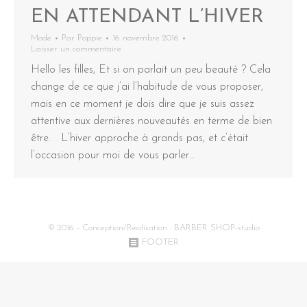
EN ATTENDANT L’HIVER
Mode
Par
Poppie
16 novembre 2016
Laisser un commentaire
Hello les filles, Et si on parlait un peu beauté ? Cela
change de ce que j’ai l’habitude de vous proposer,
mais en ce moment je dois dire que je suis assez
attentive aux dernières nouveautés en terme de bien
être. L’hiver approche à grands pas, et c’était
l’occasion pour moi de vous parler…
© 2016 - Conception/Réalisation :
BARBER SHOP-studio
FOOTER