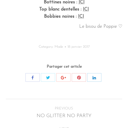
Bottines noires :
ICI
Top blanc dentelles :
ICI
Bobbies noires :
ICI
Le bisou de Poppie ♡
Category:
Mode
18 janvier 2017
Partager cet article
Post
PREVIOUS
navigation
NO GLITTER NO PARTY
Previous
post: