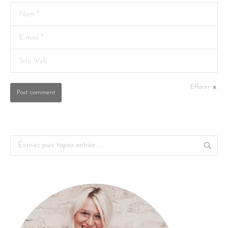
Nom *
E-mail *
Site Web
Effacer
Post comment