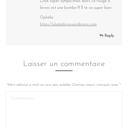
Look super sympa mais alors ce rouge à
lèvres est une bombe !!! Il te va super bien.
Ophélie
https://pluminlove.wordpress.com
Reply
Laisser un commentaire
Votre adresse e-mail ne sera pas publiée Champs requis marqués avec
*
Commentaire