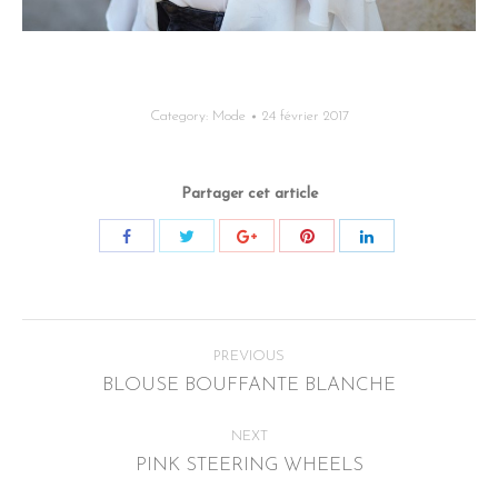
Category:
Mode
24 février 2017
Partager cet article
Post
PREVIOUS
navigation
BLOUSE BOUFFANTE BLANCHE
Previous
post:
NEXT
PINK STEERING WHEELS
Next
post: