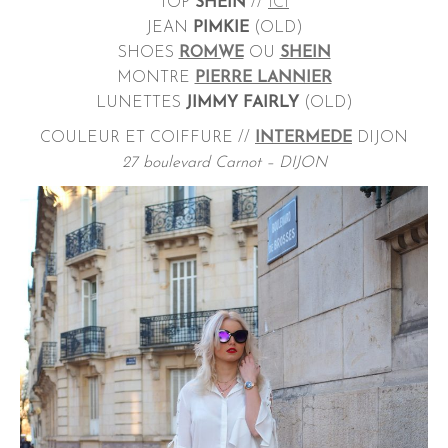
TOP
SHEIN
//
ICI
JEAN
PIMKIE
(OLD)
SHOES
ROMWE
OU
SHEIN
MONTRE
PIERRE LANNIER
LUNETTES
JIMMY FAIRLY
(OLD)
COULEUR ET COIFFURE //
INTERMEDE
DIJON
27 boulevard Carnot – DIJON