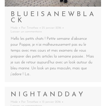
B L U E I S A N E W B L A
C K
Mode
Par
Timothee
25 janvier 2016
Laisser un commentaire
Hello les petits chats ! Petite semaine d’absence
pour Poppie, je n’ai malheureusement pas eu le
temps avec mes cours et mes examens de vous
préparer des petits articles la semaine passée… Mais
je suis de retour aujourd’hui avec un look autour du
bleu marine. Un look un peu masculin, mais que
j’adore ! La…
N I G H T A N D D A Y
Mode
Par
Timothee
13 janvier 2016
Laisser un commentaire