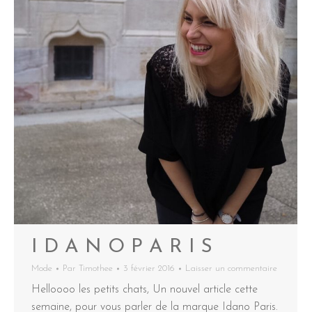
I D A N O P A R I S
Mode
Par
Timothee
3 février 2016
Laisser un commentaire
Helloooo les petits chats, Un nouvel article cette
semaine, pour vous parler de la marque Idano Paris.