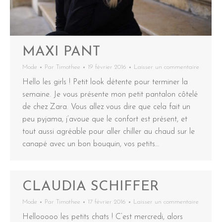
MAXI PANT
Mode
Par
Timothee
19 février 2016
Laisser un commentaire
Hello les girls ! Petit look détente pour terminer la
semaine. Je vous présente mon petit pantalon côtelé
de chez Zara. Vous allez vous dire que cela fait un
peu pyjama, j’avoue que le confort est présent, et
tout aussi agréable pour aller chiller au chaud sur le
canapé avec un bon bouquin, vos petits…
CLAUDIA SCHIFFER
Mode
Par
Timothee
17 février 2016
Laisser un commentaire
Hellooooo les petits chats ! C’est mercredi, alors