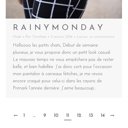
R A I N Y M O N D A Y
Mode
Par
Timothee
11 janvier 2016
Laisser un commentaire
Helloooo les petits chats, Début de semaine
pluvieux, je vous propose donc un petit look casual.
Le mauvais temps ne vous empêchera pas de rester
belle, et bien habillée. J’ai donc sorti pour l’occasion
mon pantalon à carreaux fétiches, je me revois
encore craqué pour celui-ci dans les rayons de
Primark l’année dernière. J’aime beaucoup…
1
…
9
10
11
12
13
14