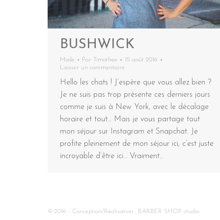
BUSHWICK
Mode
Par
Timothee
15 août 2016
Laisser un commentaire
Hello les chats ! J’espère que vous allez bien ?
Je ne suis pas trop présente ces derniers jours
comme je suis à New York, avec le décalage
horaire et tout… Mais je vous partage tout
mon séjour sur Instagram et Snapchat. Je
profite pleinement de mon séjour ici, c’est juste
incroyable d’être ici… Vraiment…
© 2016 - Conception/Réalisation :
BARBER SHOP-studio