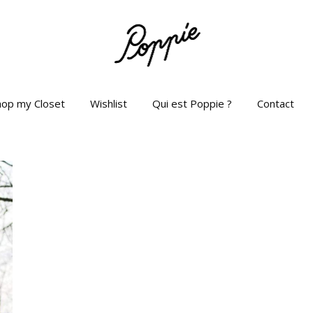
hop my Closet
Wishlist
Qui est Poppie ?
Contact