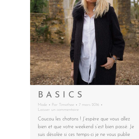
B A S I C S
Mode
Par
Timothee
7 mars 2016
Laisser un commentaire
Coucou les chatons ! J’espère que vous allez
bien et que votre weekend s’est bien passé. Je
suis désolée si ces temps-ci je ne vous publie